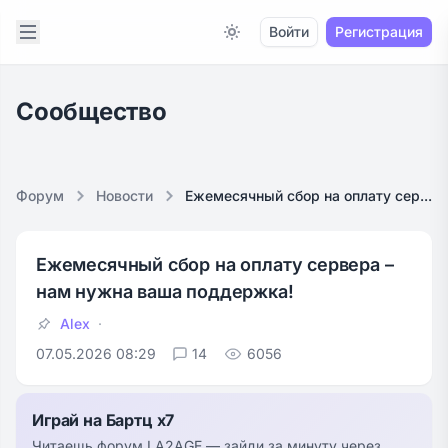
Open sidebar
Войти
Регистрация
Switch to light / dark version
Сообщество
Форум
Новости
Ежемесячный сбор на оплату сер...
Ежемесячный сбор на оплату сервера –
нам нужна ваша поддержка!
Alex
07.05.2026 08:29
14
6056
Играй на Бартц x7
Читаешь форум LA2AGE — зайди за минуту через