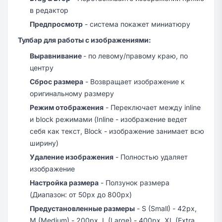
в редактор
Предпросмотр
- система покажет миниатюру
Тулбар для работы с изображениями:
Выравнивание
- по левому/правому краю, по
центру
Сброс размера
- Возвращает изображение к
оригинальному размеру
Режим отображения
- Переключает между inline
и block режимами (Inline - изображение ведет
себя как текст, Block - изображение занимает всю
ширину)
Удаление изображения
- Полностью удаляет
изображение
Настройка размера
- Ползунок размера
(Диапазон: от 50px до 800px)
Предустановленные размеры
- S (Small) - 42px,
M (Medium) - 200px, L (Large) - 400px, XL (Extra