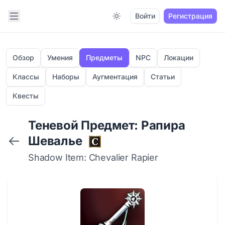
Open sidebar
Войти
Регистрация
Switch to light / dark version
Обзор
Умения
Предметы
NPC
Локации
Классы
Наборы
Аугментация
Статьи
Квесты
Теневой Предмет: Рапира
Шевалье
Shadow Item: Chevalier Rapier