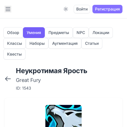
Open sidebar
Войти
Регистрация
Switch to light / dark version
Обзор
Умения
Предметы
NPC
Локации
Классы
Наборы
Аугментация
Статьи
Квесты
Неукротимая Ярость
Great Fury
ID: 1543