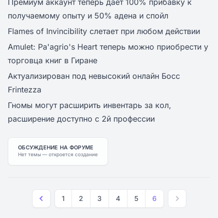
Премиум аккаунт теперь дает 100% прибавку к
получаемому опыту и 50% адена и спойл
Flames of Invincibility слетает при любом действии
Amulet: Pa'agrio's Heart теперь можно приобрести у
торговца книг в Гиране
Актуализирован под невысокий онлайн Босс
Frintezza
Гномы могут расширить инвентарь за кол,
расширение доступно с 2й профессии
ОБСУЖДЕНИЕ НА ФОРУМЕ
Нет темы — откроется создание
1
2
3
4
5
6
Previous
Next