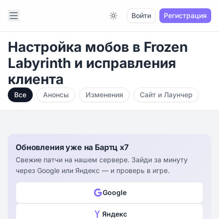
Open sidebar
Войти
Регистрация
Switch to light / dark version
Настройка мобов в Frozen
Labyrinth и исправления
клиента
Все
Анонсы
Изменения
Сайт и Лаунчер
Обновления уже на Бартц x7
Свежие патчи на нашем сервере. Зайди за минуту
через Google или Яндекс — и проверь в игре.
Google
Яндекс