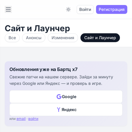
Open sidebar
Войти
Регистрация
Switch to light / dark version
Сайт и Лаунчер
Все
Анонсы
Изменения
Сайт и Лаунчер
Обновления уже на Бартц x7
Свежие патчи на нашем сервере. Зайди за минуту
через Google или Яндекс — и проверь в игре.
Google
Яндекс
или
email
·
войти