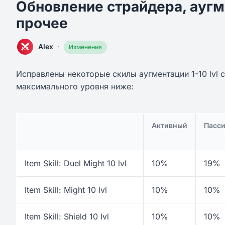
Обновление страйдера, аугм
прочее
·
Alex
Изменения
Исправлены некоторые скилы аугментации 1-10 lvl 
максимального уровня ниже:
Активный
Пасс
Item Skill: Duel Might 10 lvl
10%
19%
Item Skill: Might 10 lvl
10%
10%
Item Skill: Shield 10 lvl
10%
10%