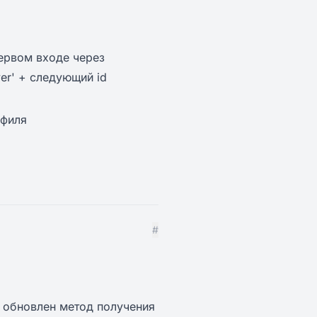
ервом входе через
yer' + следующий id
офиля
#
 обновлен метод получения