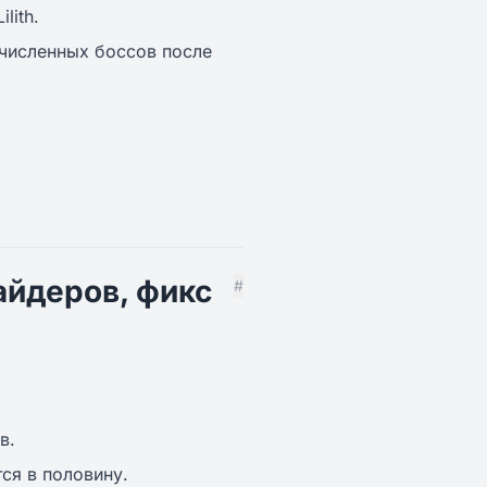
lith.
численных боссов после
айдеров, фикс
#
в.
ся в половину.