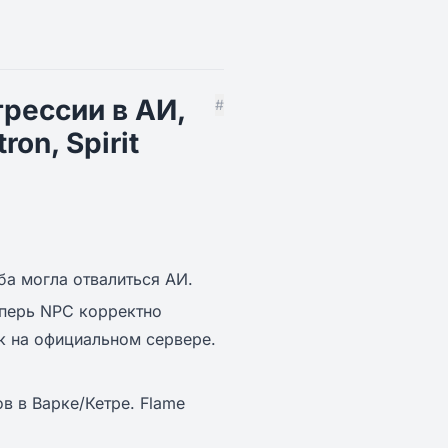
рессии в АИ,
#
ron, Spirit
ба могла отвалиться АИ.
еперь NPC корректно
к на официальном сервере.
 в Варке/Кетре. Flame