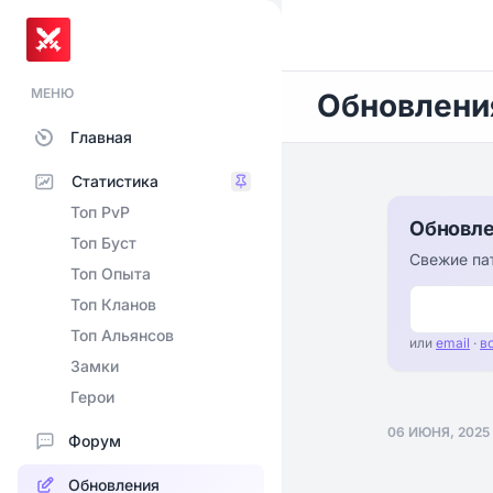
МЕНЮ
Обновлени
Главная
Статистика
Топ PvP
Обновле
Топ Буст
Свежие пат
Топ Опыта
Топ Кланов
Топ Альянсов
или
email
·
в
Замки
Герои
06 ИЮНЯ, 2025
Форум
Обновления