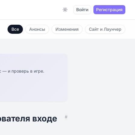
Войти
Регистрация
Switch to light / dark version
Все
Анонсы
Изменения
Сайт и Лаунчер
 — и проверь в игре.
вателя входе
#