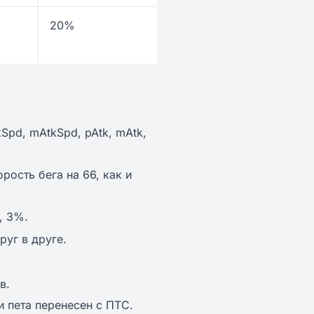
20%
kSpd, mAtkSpd, pAtk, mAtk,
орость бега на 66, как и
, 3%.
руг в друге.
в.
 пета перенесен с ПТС.