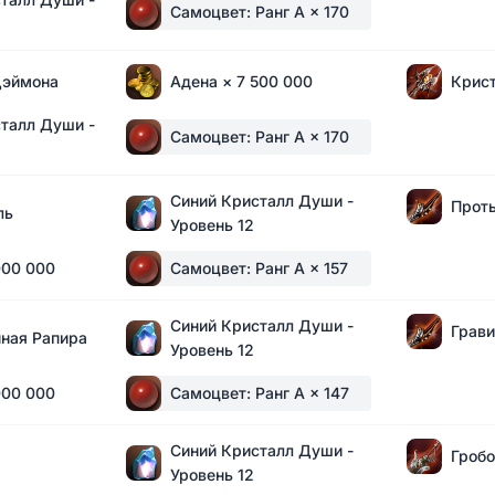
Самоцвет: Ранг A
× 170
Дэймона
Адена
× 7 500 000
Крис
талл Души -
Самоцвет: Ранг A
× 170
Синий Кристалл Души -
Прот
ль
Уровень 12
000 000
Самоцвет: Ранг A
× 157
Синий Кристалл Души -
Грави
ная Рапира
Уровень 12
000 000
Самоцвет: Ранг A
× 147
Синий Кристалл Души -
Гроб
Уровень 12