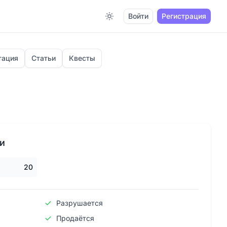
Войти
Регистрация
Switch to light / dark version
тация
Статьи
Квесты
ки
20
Разрушается
Продаётся