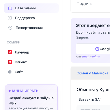
Подтип:
База знаний
Поддержка
Этот предмет е
Пожертвования
Дроп, крафт и статы
Яндекс.
ССЫЛКИ
Googl
Лаунчер
или
email
·
войти
Клиент
Сайт
Обмен у Маммона
Обмены у Куз
НАЧНИ ИГРАТЬ
Создай аккаунт и зайди в
Вставить SA:
игру
Регистрация займёт минуту —