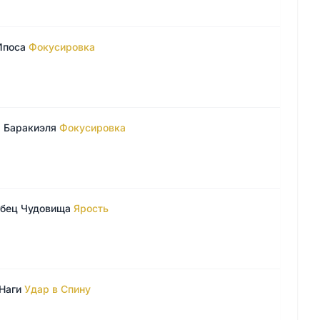
Ипоса
Фокусировка
 Баракиэля
Фокусировка
убец Чудовища
Ярость
Наги
Удар в Спину