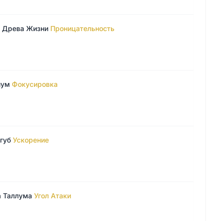
ь Древа Жизни
Проницательность
иум
Фокусировка
губ
Ускорение
а Таллума
Угол Атаки