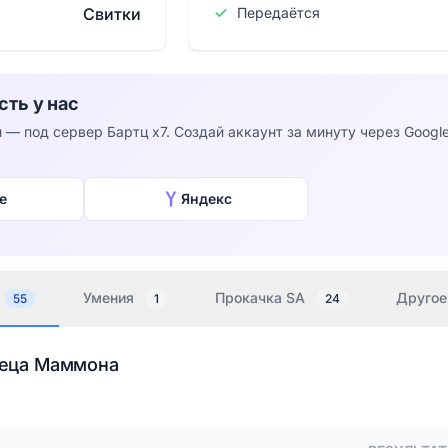
Свитки
Передаётся
сть у нас
 — под сервер Бартц x7. Создай аккаунт за минуту через Googl
e
Яндекс
Умения
Прокачка SA
Другое
55
1
24
неца Маммона