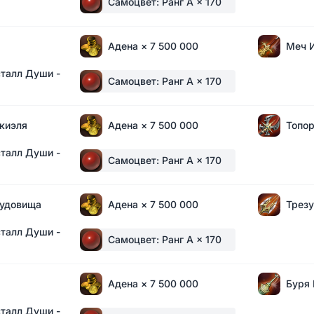
Самоцвет: Ранг A
× 170
Адена
× 7 500 000
Меч 
талл Души -
Самоцвет: Ранг A
× 170
киэля
Адена
× 7 500 000
Топор
талл Души -
Самоцвет: Ранг A
× 170
Чудовища
Адена
× 7 500 000
Трез
талл Души -
Самоцвет: Ранг A
× 170
Адена
× 7 500 000
Буря 
талл Души -