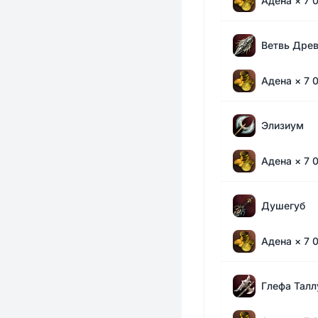
Адена
× 7 
Ветвь Дре
Адена
× 7 
Элизиум
Адена
× 7 
Душегуб
Адена
× 7 
Глефа Тал