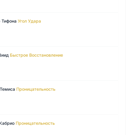
 Тифона
Угол Удара
Шиид
Быстрое Восстановление
 Темиса
Проницательность
Кабрио
Проницательность