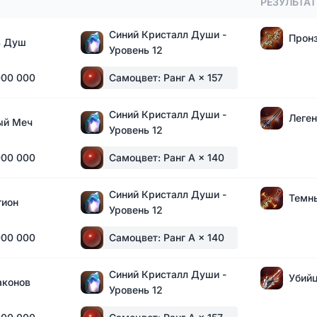
РЕЗУЛЬТАТ
Синий Кристалл Души -
Прон
ь Душ
Уровень 12
000 000
Самоцвет: Ранг A
× 157
Синий Кристалл Души -
Леге
ый Меч
Уровень 12
000 000
Самоцвет: Ранг A
× 140
Синий Кристалл Души -
Темн
гион
Уровень 12
000 000
Самоцвет: Ранг A
× 140
Синий Кристалл Души -
Убий
аконов
Уровень 12