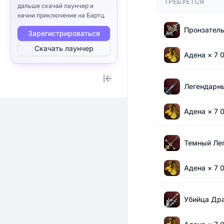
ТРЕБУЕТСЯ
дальше скачай лаунчер и
начни приключение на Бартц.
Пронзател
Зарегистрироваться
Скачать лаунчер
Адена
× 7 
Expand / collapse sidebar
Легендарн
Адена
× 7 
Темный Ле
Адена
× 7 
Убийца Др