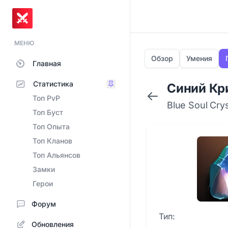
МЕНЮ
Обзор
Умения
Главная
Статистика
Синий Кр
Топ PvP
Blue Soul Crys
Топ Буст
Топ Опыта
Топ Кланов
Топ Альянсов
Замки
Герои
Форум
Тип:
Обновления