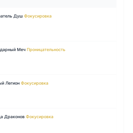
затель Душ
Фокусировка
ндарный Меч
Проницательность
ый Легион
Фокусировка
ца Драконов
Фокусировка