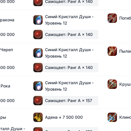
000 000
Самоцвет: Ранг A
× 140
Синий Кристалл Души -
Поги
Дракона
Уровень 12
000 000
Самоцвет: Ранг A
× 140
Череп
Синий Кристалл Души -
Пыла
Уровень 12
000 000
Самоцвет: Ранг A
× 140
Синий Кристалл Души -
Круш
 Рока
Уровень 12
000 000
Самоцвет: Ранг A
× 157
рры
Адена
× 7 500 000
Клин
талл Души -