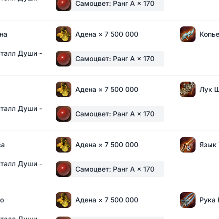
Самоцвет: Ранг A
× 170
на
Адена
× 7 500 000
Копье
талл Души -
Самоцвет: Ранг A
× 170
Адена
× 7 500 000
Лук 
талл Души -
Самоцвет: Ранг A
× 170
са
Адена
× 7 500 000
Язык
талл Души -
Самоцвет: Ранг A
× 170
о
Адена
× 7 500 000
Рука 
талл Души -