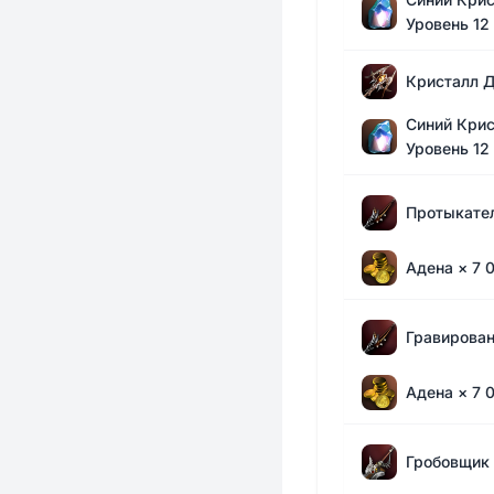
Уровень 12
Кристалл 
Синий Крис
Уровень 12
Протыкате
Адена
× 7 
Гравирован
Адена
× 7 
Гробовщик