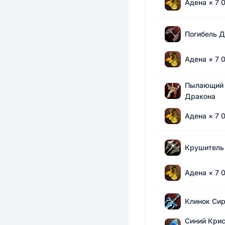
Адена
× 7 
Погибель 
Адена
× 7 
Пылающий 
Дракона
Адена
× 7 
Крушитель
Адена
× 7 
Клинок Си
Синий Крис