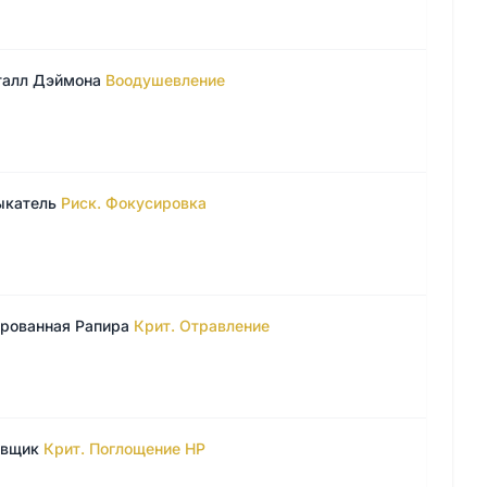
талл Дэймона
Воодушевление
ыкатель
Риск. Фокусировка
рованная Рапира
Крит. Отравление
овщик
Крит. Поглощение HP