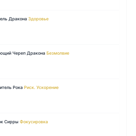
бель Дракона
Здоровье
ющий Череп Дракона
Безмолвие
итель Рока
Риск. Ускорение
ок Сирры
Фокусировка